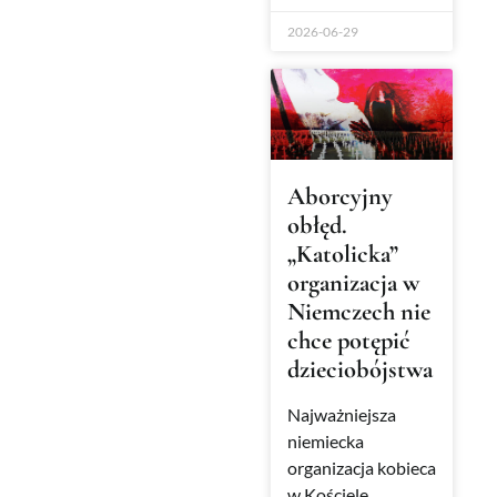
2026-06-29
Aborcyjny
obłęd.
„Katolicka”
organizacja w
Niemczech nie
chce potępić
dzieciobójstwa
Najważniejsza
niemiecka
organizacja kobieca
w Kościele