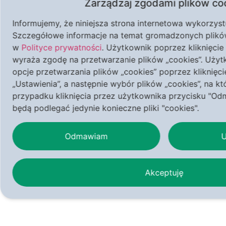
Zarządzaj zgodami plików co
2026:
Informujemy, że niniejsza strona internetowa wykorzystuj
Szczegółowe informacje na temat gromadzonych plików 
w
Polityce prywatności
. Użytkownik poprzez kliknięcie
wyraża zgodę na przetwarzanie plików „cookies”. Uży
opcje przetwarzania plików „cookies” poprzez kliknięci
Zebrano już:
Pozostało:
„Ustawienia”, a następnie wybór plików „cookies”, na k
przypadku kliknięcia przez użytkownika przycisku "O
48935.99 zł
21064.01 zł
będą podlegać jedynie konieczne pliki "cookies".
Odmawiam
U
30.09%
Dziękujemy za ogromne zaangażowanie naszej
Akceptuję
społeczności — to dzięki Państwa wsparciu w
2025 roku udało się zebrać
96 690,53 zł
, które
przeznaczyliśmy na szeroką promocję petycji
w mediach społecznościowych, a także na