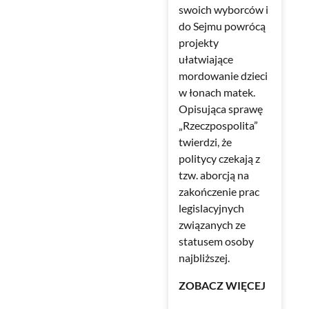
swoich wyborców i
do Sejmu powrócą
projekty
ułatwiające
mordowanie dzieci
w łonach matek.
Opisująca sprawę
„Rzeczpospolita”
twierdzi, że
politycy czekają z
tzw. aborcją na
zakończenie prac
legislacyjnych
związanych ze
statusem osoby
najbliższej.
ZOBACZ WIĘCEJ