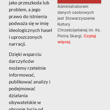
jako przeszkoda lub
Administratorem
problem, a jego
danych osobowych
prawo do istnienia
jest Stowarzyszenie
podważa się w imię
Kultury
ideologicznych haseł
Chrześcijańskiej im. Ks.
Piotra Skargi.
Czytaj
i uproszczonych
więcej
.
narracji.
Dzięki wsparciu
darczyńców
możemy rzetelnie
informować,
publikować analizy i
podejmować
działania
obywatelskie w
obronie życia od