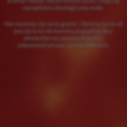
dramat matek i bezbronność dzieci stają się
narzędziem ideologicznej walki.
Nie możemy się na to godzić. Obrona życia od
poczęcia to nie kwestia poglądów, lecz
elementarnej sprawiedliwości i
odpowiedzialności za najsłabszych.