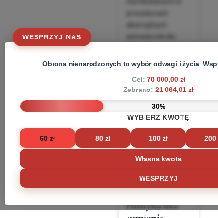
mordowanych w
procedurach
aborcyjnych
wzrosła rok do
WESPRZYJ NAS
roku o kolejne 13
procent i obejmuje
Obrona nienarodzonych to wybór odwagi i życia. Wspi
już… jedną trzecią
Cel:
70 000,00 zł
dzieci poczętych.
Zebrano:
21 064,01 zł
ZOBACZ WIĘCEJ
30%
WYBIERZ KWOTĘ
2026-07-08
60 zł
80 zł
100 zł
200 
WESPRZYJ
Polityka bez
sumienia.