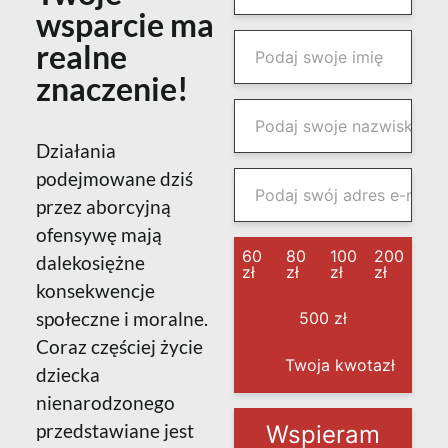
wsparcie ma
realne
znaczenie!
Działania
podejmowane dziś
przez aborcyjną
ofensywę mają
60
80
100
200
dalekosiężne
zł
zł
zł
zł
konsekwencje
społeczne i moralne.
500 zł
Coraz częściej życie
zł
dziecka
nienarodzonego
przedstawiane jest
Wspieram