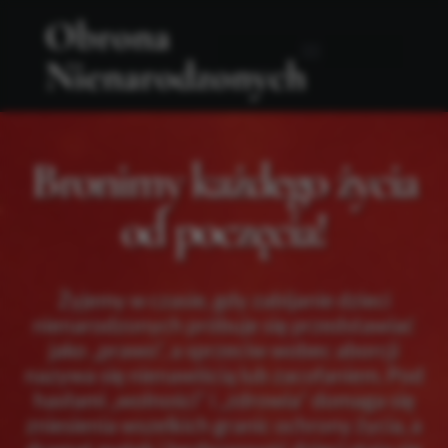
Obrona
Nienarodzonych
Bronimy każdego życia
od poczęcia!
Żyjemy w czasie, gdy zabijanie dzieci
nienarodzonych próbuje się przedstawiać
jako „prawo”, a sprzeciw wobec aborcji
nazywa się nienawiścią lub zacofaniem. Pod
hasłami „wolności” i „zdrowia” domaga się
zniesienia wszelkich granic ochrony życia, a