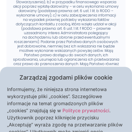
Stowarzyszenia); b) w przypadku finansowego wsparcia
akcji poprzez wpłatę darowizny – w celu wykonania umowy
darowizny (podstawa prawna: art. 6 ust. 1 lit. b RODO –
wykonanie umowy); c) w celu zabezpieczenia informacji
na wypadek prawnej potrzeby wykazania faktów
dotyczących kontaktu z osobą, która wzięła udział w akcji
(podstawa prawna: art. 6 ust. 1 lit. f RODO – prawnie
uzasadniony interes Administratora polegający
na dochodzeniu lub obronie przed ewentualnymi
roszczeniami). Podanie przez Państwa danych osobowych
jest dobrowolne, niemniej bez ich wskazania nie będzie
możliwe wykonanie wskazanych powyżej celów. Mają
Państwo prawo dostępu do swoich danych, ich
sprostowania, usunięcia lub ograniczenia ich przetwarzania
oraz prawo do przenoszenia danych. Mają Państwo również
prawo do wniesienia sprzeciwu wobec przetwarzania
danych osobowych. Wszystkie te żądania będziecie mogli
Zarządzaj zgodami plików cookie
Państwo zgłaszać na adres siedziby Stowarzyszenia Kultury
Chrześcijańskiej im. Księdza Piotra Skargi, przy
ul. Augustiańskiej 28, 31-064 Kraków z dopiskiem „Inspektor
Informujemy, że niniejsza strona internetowa
Ochrony Danych Osobowych” lub na adres e-mail:
iod@piotrskarga.pl. Mają również Państwo prawo
wykorzystuje pliki „cookies”. Szczegółowe
do wniesienia skargi do organu nadzorczego – Prezesa
informacje na temat gromadzonych plików
Urzędu Ochrony Danych Osobowych. Do Państwa danych
osobowych mogą mieć dostęp upoważnieni pracownicy
„cookies” znajdują się w
Polityce prywatności
.
i współpracownicy Administratora, podmioty świadczące
usługi hostingowe, informatyczne, wysyłkowe
Użytkownik poprzez kliknięcie przycisku
oraz dostawcy oprogramowania biurowego. Dane
„Akceptuję” wyraża zgodę na przetwarzanie plików
osobowe mogą być również udostępniane innym
organizacjom o zbieżnych celach statutowych, w tym
„cookies”. Użytkownik może zmienić opcje