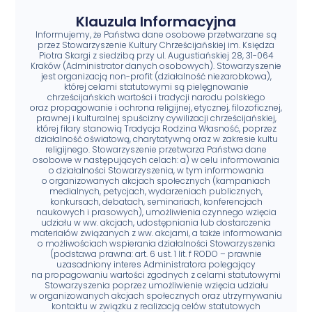
Klauzula Informacyjna
Informujemy, że Państwa dane osobowe przetwarzane są
przez Stowarzyszenie Kultury Chrześcijańskiej im. Księdza
Piotra Skargi z siedzibą przy ul. Augustiańskiej 28, 31-064
Kraków (Administrator danych osobowych). Stowarzyszenie
jest organizacją non-profit (działalność niezarobkowa),
której celami statutowymi są pielęgnowanie
chrześcijańskich wartości i tradycji narodu polskiego
oraz propagowanie i ochrona religijnej, etycznej, filozoficznej,
prawnej i kulturalnej spuścizny cywilizacji chrześcijańskiej,
której filary stanowią Tradycja Rodzina Własność, poprzez
działalność oświatową, charytatywną oraz w zakresie kultu
religijnego. Stowarzyszenie przetwarza Państwa dane
osobowe w następujących celach: a) w celu informowania
o działalności Stowarzyszenia, w tym informowania
o organizowanych akcjach społecznych (kampaniach
medialnych, petycjach, wydarzeniach publicznych,
konkursach, debatach, seminariach, konferencjach
naukowych i prasowych), umożliwienia czynnego wzięcia
udziału w ww. akcjach, udostępniania lub dostarczenia
materiałów związanych z ww. akcjami, a także informowania
o możliwościach wspierania działalności Stowarzyszenia
(podstawa prawna: art. 6 ust. 1 lit. f RODO – prawnie
uzasadniony interes Administratora polegający
na propagowaniu wartości zgodnych z celami statutowymi
Stowarzyszenia poprzez umożliwienie wzięcia udziału
w organizowanych akcjach społecznych oraz utrzymywaniu
kontaktu w związku z realizacją celów statutowych