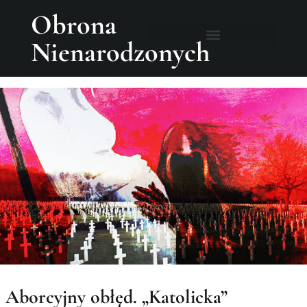
Obrona
Nienarodzonych
Aborcyjny obłęd. „Katolicka”