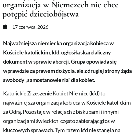
organizacja w Niemczech nie chce
potępić dzieciobójstwa
17 czerwca, 2026
Najważniejsza niemiecka organizacja kobieca w
Kościele katolickim, kfd, ogłosiła skandaliczny
dokument w sprawie aborcji. Grupa opowiada się
wprawdzie za prawem do życia, ale z drugiej strony żąda
swobody „samostanowienia” dla kobiet.
Katolickie Zrzeszenie Kobiet Niemiec (kfd) to
najważniejsza organizacja kobieca w Kościele katolickim
za Odrą. Pozostaje w relacjach z biskupami i innymi
organizacjami świeckich, często zabierając głos w
kluczowych sprawach. Tym razem kfd nie stanęła na