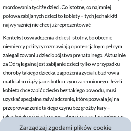
mordowania tychże dzieci. Co istotne, co najmniej
połowa zabijanych dzieci to kobiety – tych jednak kfd
najwyraźniej nie chce już reprezentować.
Kontekst oświadczenia kfd jest istotny, bo obecnie
niemieccy politycy rozmawiają o potencjalnym pełnym
zalegalizowaniu dzieciobójstwa prenatalnego. Aktualnie
za Odrą legalne jest zabijanie dzieci tylko w przypadku
choroby takiego dziecka, zagrożenia życia lub zdrowia
matki albo ciąży jako skutku czynu zabronionego. Jeżeli
kobieta chce zabić dziecko bez takiego powodu, musi
uzyskać specjalne zaświadczenie, które pozwala jej na
przeprowadzenie takiego czynu bez groźby kary –
jakkolwiek w świetle prawa, aborcja pozostaje wówczas
nielegalna.
Zarządzaj zgodami plików cookie