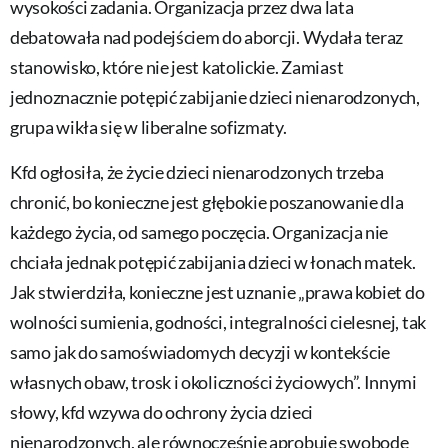
wysokości zadania. Organizacja przez dwa lata
debatowała nad podejściem do aborcji. Wydała teraz
stanowisko, które nie jest katolickie. Zamiast
jednoznacznie potępić zabijanie dzieci nienarodzonych,
grupa wikła się w liberalne sofizmaty.
Kfd ogłosiła, że życie dzieci nienarodzonych trzeba
chronić, bo konieczne jest głębokie poszanowanie dla
każdego życia, od samego poczęcia. Organizacja nie
chciała jednak potępić zabijania dzieci w łonach matek.
Jak stwierdziła, konieczne jest uznanie „prawa kobiet do
wolności sumienia, godności, integralności cielesnej, tak
samo jak do samoświadomych decyzji w kontekście
własnych obaw, trosk i okoliczności życiowych”. Innymi
słowy, kfd wzywa do ochrony życia dzieci
nienarodzonych, ale równocześnie aprobuje swobodę