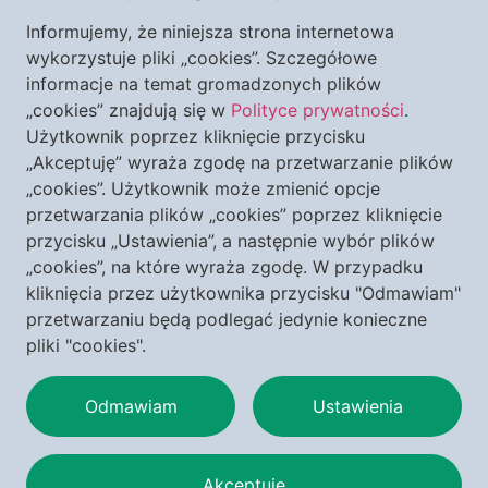
Niemiecka lewica chciałaby to zmienić i pójść wzorem
Informujemy, że niniejsza strona internetowa
wykorzystuje pliki „cookies”. Szczegółowe
Francuzów, którzy uznali zabijanie dzieci poczętych za
informacje na temat gromadzonych plików
„prawo” kobiet. Inaczej niż w wielu innych krajach Europy,
„cookies” znajdują się w
Polityce prywatności
.
w Niemczech głos Kościoła katolickiego ma społeczne
Użytkownik poprzez kliknięcie przycisku
znaczenie. Dlatego stanowisko kfd jest skandaliczne, bo
„Akceptuję” wyraża zgodę na przetwarzanie plików
„cookies”. Użytkownik może zmienić opcje
może zostać wykorzystane jako argument na rzecz
przetwarzania plików „cookies” poprzez kliknięcie
legalizacji aborcji.
przycisku „Ustawienia”, a następnie wybór plików
„cookies”, na które wyraża zgodę. W przypadku
Niemieccy biskupi odrzucają takie postawienie sprawy,
kliknięcia przez użytkownika przycisku "Odmawiam"
stojąc po stronie całkowitego odrzucenia aborcji. Po
przetwarzaniu będą podlegać jedynie konieczne
decyzji kfd, głos zabrał bp Heinz Josef Algermissen,
pliki "cookies".
emerytowany ordynariusz Fuldy. Razem z
przewodniczącą ogólnokrajowej organizacji Akcja Prawo
Odmawiam
Ustawienia
do Życia dla Wszystkich, panią Kornelią Kaminski,
ogłosił, że stanowisko kfd „nie jest katolickie”.
Akceptuję